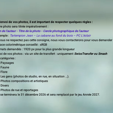
'envoi de vos photos, il est important de respecter quelques règles :
tre photo sera titrée impérativement :
 de l'auteur - Titre de la photo - Cercle photographique de l'auteur
mple :
Tartempion Jean – La cabane au fond du bois – PC L’éclair
vous ne respectez pas cette consigne, nous vous contacterons pour vous demander 
pace colorimétrique conseillé : sRGB
rmats demandés : 1920 px pour la plus grande longueur
voi de vos photos :
via un site de transfert : uniquement
SwissTransfer ou Smash
s catégories :
 Paysages
 Faune
Flore
es gens (photos de studio, en rue, en situation …).
Photos compositions et artistiques
Divers​
Photos de rue et reportages
 se terminera le 31 décembre 2026 et sera remplacé par le jeu Année 2027.