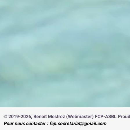
© 2019-2026, Benoît Mestrez (Webmaster) FCP-ASBL Proudl
Pour nous contacter :
fcp.secretariat@gmail.com