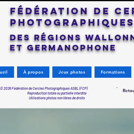
Fédération de ce
photographiques 
des régions wallonn
et germanophone
ueil
À propos
Jeux photos
Formations
© 2026 Fédération de Cercles Photographiques ASBL (FCP)
Retou
Reproduction totale ou partielle interdite
Utilisations photos non libres de droits